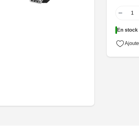
−
En stock 
Ajoute