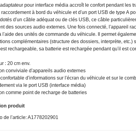
adaptateur pour interface média accroît le confort pendant les t
 raccordement à bord du véhicule et d'un port USB de type A po
 dotés d'un câble adéquat ou de clés USB, ce câble particulièr
t des sources audio externes. Une fois connecté, l'appareil rac
à l'aide des unités de commande du véhicule. Il permet égaleme
tions complémentaires (structure des dossiers, interprète, etc.) s
est rechargeable, sa batterie est rechargée pendant qu'il est co
r : 20 cm env.
tion conviviale d'appareils audio externes
 confortable d'informations sur l'écran du véhicule et sur le com
dement via le port USB (interface média)
tion comme point de recharge de batteries
ion produit
 de l'article: A1778202901