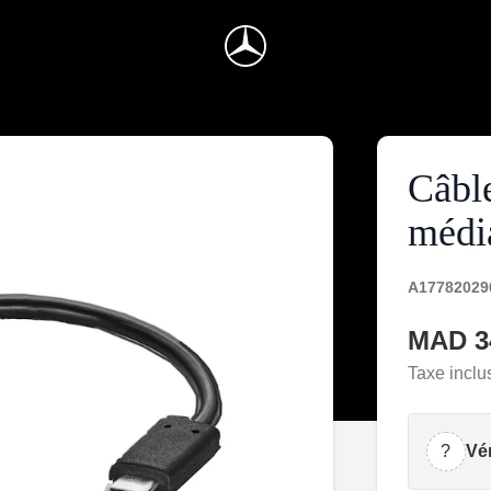
Câble
médi
A17782029
MAD 3
Taxe inclu
?
Vér