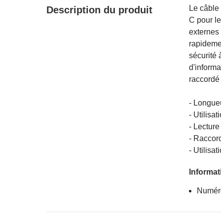
Le câble 
Description du produit
C pour le
externes
rapidemen
sécurité 
d'informa
raccordé 
- Longueu
- Utilisa
- Lecture
- Raccor
- Utilisa
Informat
Numéro