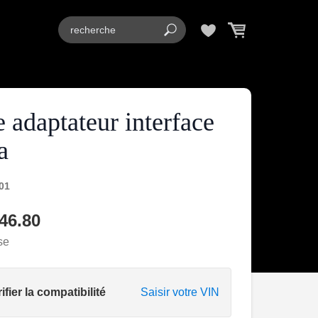
 adaptateur interface
a
01
46.80
se
ifier la compatibilité
Saisir votre VIN