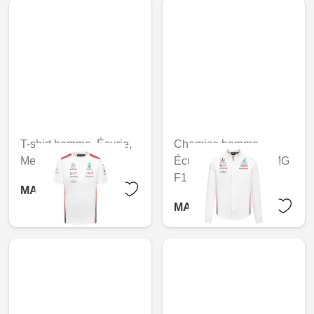
T-shirt homme, Écurie,
Chemise homme,
Mercedes-AMG F1
Écurie, Mercedes-AMG
F1
MAD 1,267.20
MAD 1,941.60