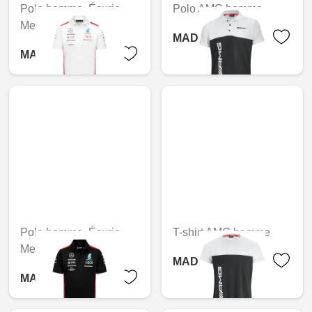
Polo homme, Écurie,
Polo AMG homme
Mercedes-AMG F1
MAD 1,653.60
MAD 1,519.20
Polo homme, Écurie,
T-shirt AMG homme
Mercedes-AMG F1
MAD 903.60
MAD 1,533.60