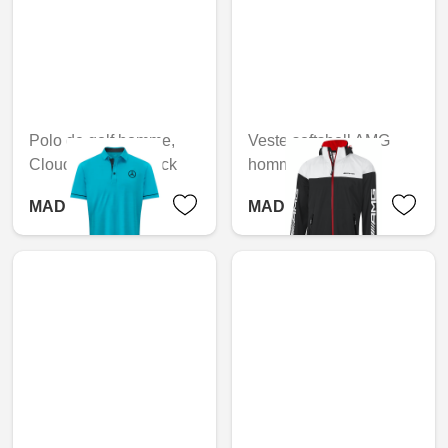
Polo de golf homme,
Veste softshell AMG
Cloudspun Haystack
homme
MAD 1,190.40
MAD 3,626.40