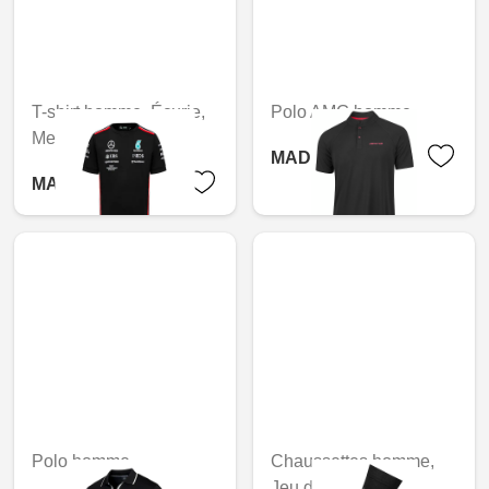
T-shirt homme, Écurie,
Polo AMG homme
Mercedes-AMG F1
MAD 1,303.20
MAD 1,267.20
Polo homme
Chaussettes homme,
Jeu de 2