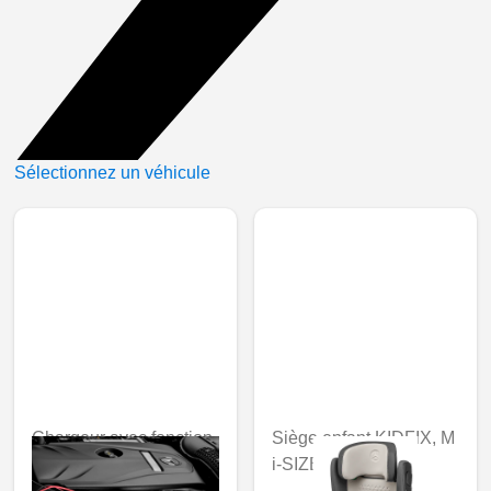
Sélectionnez un véhicule
Chargeur avec fonction
Siège enfant KIDFIX, M
de maintien en charge,
i-SIZE, ECE
5 A, pour batteries au