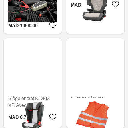
MAD 7,317.60
plomb et au lithium,
ECE
MAD 1,800.00
Siège enfant KIDFIX
Gilet de sécurité
XP, Avec ISOFIX
Indisponible en ligne
MAD 6,759.60
MAD 153.60