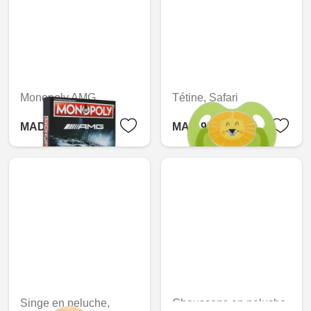
Monopoly AMG
Tétine, Safari
MAD 1,276.80
MAD 93.60
Singe en peluche,
Chaussons en peluche,