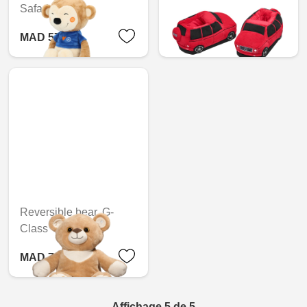
Safari
G-Class
MAD 574.80
MAD 643.20
Reversible bear, G-
Class
MAD 789.60
Affichage 5 de 5